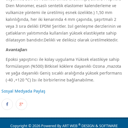
Dien Monomer, esaslı sentetik elastomer kalenderleme ve
vulkanize yöntemi ile üretilmiş esnek özelikte.) 1,50 mm
kalınlığında, her iki kenarında 4 mm çapında, şaşırtmalı 2
veya 3 sıra delikli EPDM Şeritler. Isıl genleşme derzlerinin ve
çatlakların yalıtımında kullanılan yüksek elastikiyete sahip
dilatasyon bandıdır.Delikli ve deliksiz olarak üretilmektedir.
Avantajları
Epoksi yapıştırıcı ile kolay uygulama Yüksek elastikiye sahip
formülasyon (%500) Bitkisel köklere dayanıklı Ozona ,mazota
ve yağa dayanıklı Geniş sıcaklı aralığında yüksek performans
(-40 ,+120 °C) Isı ile birbirlerine bağlanabilme.
Sosyal Medyada Paylaş
®
Copyright © 2026 Powered By
ART WEB
DESIGN & SOFTWARE