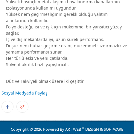
Yüksek basınçlı metal alaşımlı havalandırma kanallarının
ızolasyonunda kullanımı uygundur.
Yüksek nem geçırmezlığının gereklı olduğu yalıtım
alanlarında kullanılır.
Folyo desteğı, ısı ve ışık ıçın mükemmel bır yansıtıcı yüzey
sağlar.
İç ve dış mekanlarda ıyı, uzun sürelı performans.
Düşük nem buhar geçırme oranı, mükemmel sızdırmazlık ve
yamama performansı sunar.
Her türlü eskı ve yenı çatılarda.
Solvent akrılık bazlı yapıştırıcılı.
Düz ve Takviyeli olmak üzere iki çeşittir
Sosyal Medyada Paylaş
®
Copyright © 2026 Powered By
ART WEB
DESIGN & SOFTWARE